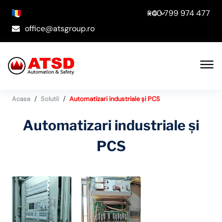
+40 799 974 477
RO
office@atsgroup.ro
Acasa
Solutii
Automatizari industriale și PCS
Automatizari industriale și
PCS